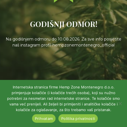
GODIŠNJI ODMOR!
Na godišnjem odmoru do 10.08.2026. Za sve info posjetite
naš instagram profil hempzonemontenegro_official
Internetska stranica firme Hemp Zone Montenegro d.o.o.
primjenjuje kolačiće (i kolačiće trećih osoba), koji su nužno
potrebni za nesmetan rad internetske stranice. Te kolačiće smo
vama već prenijeli. Ali željeli bi primijeniti i analitičke kolačiće i
kolačiće za oglašavanje, za što trebamo vaš pristanak.
Prihvatam
Politika privatnosti