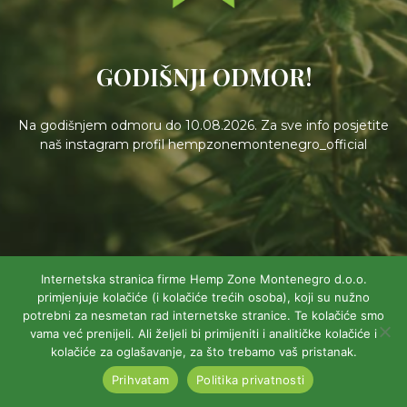
GODIŠNJI ODMOR!
Na godišnjem odmoru do 10.08.2026. Za sve info posjetite
naš instagram profil hempzonemontenegro_official
Internetska stranica firme Hemp Zone Montenegro d.o.o.
primjenjuje kolačiće (i kolačiće trećih osoba), koji su nužno
potrebni za nesmetan rad internetske stranice. Te kolačiće smo
vama već prenijeli. Ali željeli bi primijeniti i analitičke kolačiće i
kolačiće za oglašavanje, za što trebamo vaš pristanak.
Prihvatam
Politika privatnosti