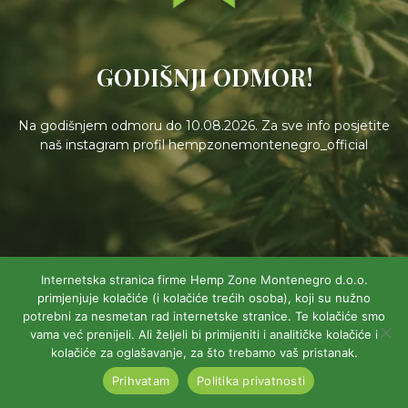
GODIŠNJI ODMOR!
Na godišnjem odmoru do 10.08.2026. Za sve info posjetite
naš instagram profil hempzonemontenegro_official
Internetska stranica firme Hemp Zone Montenegro d.o.o.
primjenjuje kolačiće (i kolačiće trećih osoba), koji su nužno
potrebni za nesmetan rad internetske stranice. Te kolačiće smo
vama već prenijeli. Ali željeli bi primijeniti i analitičke kolačiće i
kolačiće za oglašavanje, za što trebamo vaš pristanak.
Prihvatam
Politika privatnosti