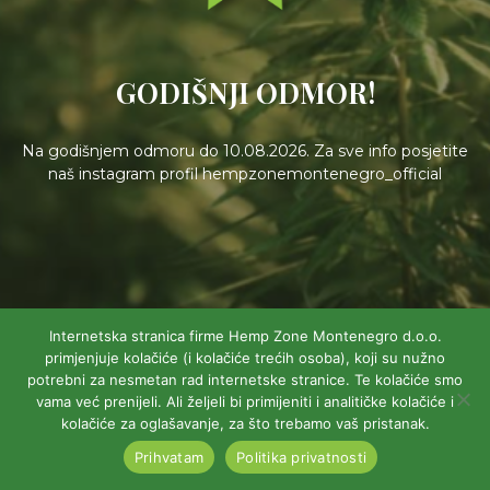
GODIŠNJI ODMOR!
Na godišnjem odmoru do 10.08.2026. Za sve info posjetite
naš instagram profil hempzonemontenegro_official
Internetska stranica firme Hemp Zone Montenegro d.o.o.
primjenjuje kolačiće (i kolačiće trećih osoba), koji su nužno
potrebni za nesmetan rad internetske stranice. Te kolačiće smo
vama već prenijeli. Ali željeli bi primijeniti i analitičke kolačiće i
kolačiće za oglašavanje, za što trebamo vaš pristanak.
Prihvatam
Politika privatnosti