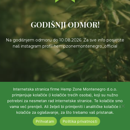
GODIŠNJI ODMOR!
Na godišnjem odmoru do 10.08.2026. Za sve info posjetite
naš instagram profil hempzonemontenegro_official
Internetska stranica firme Hemp Zone Montenegro d.o.o.
primjenjuje kolačiće (i kolačiće trećih osoba), koji su nužno
potrebni za nesmetan rad internetske stranice. Te kolačiće smo
vama već prenijeli. Ali željeli bi primijeniti i analitičke kolačiće i
kolačiće za oglašavanje, za što trebamo vaš pristanak.
Prihvatam
Politika privatnosti