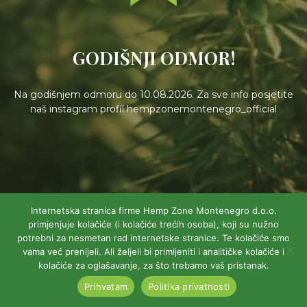
GODIŠNJI ODMOR!
Na godišnjem odmoru do 10.08.2026. Za sve info posjetite
naš instagram profil hempzonemontenegro_official
Internetska stranica firme Hemp Zone Montenegro d.o.o.
primjenjuje kolačiće (i kolačiće trećih osoba), koji su nužno
potrebni za nesmetan rad internetske stranice. Te kolačiće smo
vama već prenijeli. Ali željeli bi primijeniti i analitičke kolačiće i
kolačiće za oglašavanje, za što trebamo vaš pristanak.
Prihvatam
Politika privatnosti