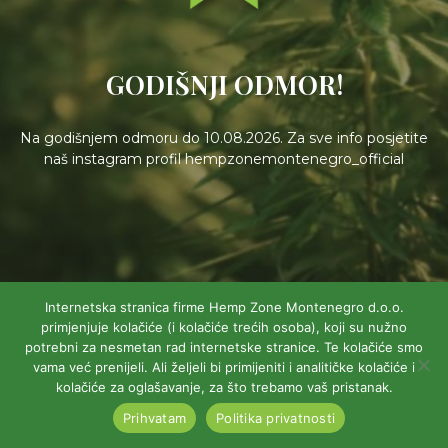
GODIŠNJI ODMOR!
Na godišnjem odmoru do 10.08.2026. Za sve info posjetite
naš instagram profil hempzonemontenegro_official
Internetska stranica firme Hemp Zone Montenegro d.o.o.
primjenjuje kolačiće (i kolačiće trećih osoba), koji su nužno
potrebni za nesmetan rad internetske stranice. Te kolačiće smo
vama već prenijeli. Ali željeli bi primijeniti i analitičke kolačiće i
kolačiće za oglašavanje, za što trebamo vaš pristanak.
Prihvatam
Politika privatnosti