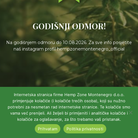
GODIŠNJI ODMOR!
Na godišnjem odmoru do 10.08.2026. Za sve info posjetite
naš instagram profil hempzonemontenegro_official
Internetska stranica firme Hemp Zone Montenegro d.o.o.
primjenjuje kolačiće (i kolačiće trećih osoba), koji su nužno
potrebni za nesmetan rad internetske stranice. Te kolačiće smo
vama već prenijeli. Ali željeli bi primijeniti i analitičke kolačiće i
kolačiće za oglašavanje, za što trebamo vaš pristanak.
Prihvatam
Politika privatnosti